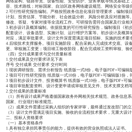
网络架构、链路带宽、设备性能、安全防护、业务承载等情况基础上
容、技术路线；对标国家、自治区政务网络建设规范、网络安全等级保
2.可行性研究报告编制。严格按照政务信息化项目管理要求，编制项
计划、投资估算、节能分析、社会效益分析、风险分析及应对措施等
修改、答疑、专家对接等全流程工作。可研报告需符合国家及行业相
3.初步设计及概算编制。依据批复的可行性研究报告，编制项目《初
配套设计、设备选型、实施计划、运行维护方案等。初步设计及概算
对应，满足审批要求。设计文件深度需满足项目招标、实施的技术要
4.后续技术支撑服务。项目实施阶段，配合采购人完成技术交底、设
更、审核施工变更；项目竣工验收阶段，配合完成竣工资料审核、验
（四）交付成果要求与交付质量标准
1.交付成果及交付要求详见下表
序号 交付成果 交付要求 交付时间
1 现状调研报告、需求分析报告 纸质版一式8份，电子版PDF+可编辑版
2 项目可行性研究报告 纸质版一式10份，电子版PDF+可编辑版1份
3 项目初步设计文件、投资概算书 纸质版一式10份，电子版PDF+
4 项目审批配套资料、设计变更申请或审核意见文件、技术支撑文档等相
2.交付成果的质量标准
（1）所有设计成果严格遵循国家政务外网相关技术规范、政务信息
国家、行业现行标准规范。
（2）成果文件需通过采购人组织的专家评审，最终通过发改部门的
（3）设计文件需满足项目实施、验收的全流程技术要求，无重大设计
二、投标人资格要求
（一）基本资格条件
1.具有独立承担民事责任的能力，提供有效的营业执照或法人证书。