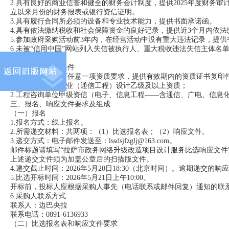
2.具有良好的商业信誉和健全的财务会计制度，提供2025年度财务
立以来月份的财务报表或银行资信证明。
3.具有履行合同所必须的设备和专业技术能力，提供书面承诺函。
4.具有依法缴纳税收和社会保障资金的良好记录，提供近3个月内依
5.参加政府采购活动前3年内，在经营活动中没有重大违法记录，提供
6.未被“信用中国”网站列入失信被执行人、重大税收违法失信主体
章。
（二）特定资格条件
投标人须满足以下任意一项资质要求，提供有效期内的资质证书复印
1.电子通信广电行业（通信工程）设计乙级及以上资质；
2.工程咨询单位甲级资信（电子、信息工程——含通信、广电、信息
三、报名、响应文件要求及组成
（一）报名
1.报名方式：线上报名。
2.所需递交材料：共两项：（1）比选报名表；（2）响应文件。
3.递交方式：电子邮件发送至：lssdsjfzglj@163.com。
邮件标题请填写“拉萨市政务网络升级改造项目设计服务比选响应文件
上述递交文件须为加盖公章后的扫描版文件。
4.递交截止时间：2026年5月20日18:30（北京时间）。逾期递交的
5.比选开标时间：2026年5月21日上午10:00。
开标前，投标人应根据采购人事先（电话联系或邮件回复）通知的联
6.采购人联系方式
联系人：边巴央拉
联系电话：0891-6136933
（二）比选报名表和响应文件要求