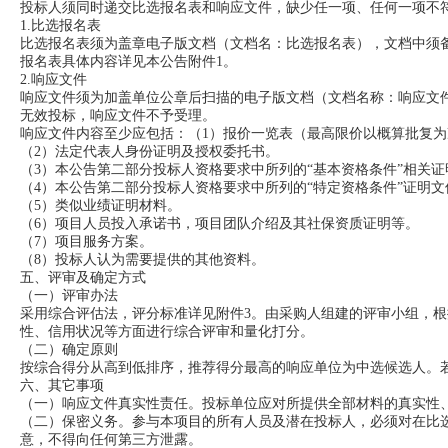
投标人须同时递交比选报名表和响应文件，缺少任一项、任何一项不
1.比选报名表
比选报名表须为盖章电子版文档（文档名：比选报名表），文档中须
报名表具体内容详见本公告附件1。
2.响应文件
响应文件须为加盖单位公章后扫描的电子版文档（文档名称：响应文
无效投标，响应文件不予受理。
响应文件内容至少应包括：（1）报价一览表（最高限价以概算批复
（2）法定代表人身份证明及授权委托书。
（3）本公告第二部分投标人资格要求中所列的“基本资格条件”相关
（4）本公告第二部分投标人资格要求中所列的“特定资格条件”证明
（5）类似业绩证明材料。
（6）项目人员投入承诺书，项目团队介绍及其社保资质证明等。
（7）项目服务方案。
（8）投标人认为需要提供的其他资料。
五、评审及确定方式
（一）评审办法
采用综合评估法，评分标准详见附件3。由采购人组建的评审小组，
性、信用状况等方面进行综合评审和量化打分。
（二）确定原则
按综合得分从高到低排序，推荐得分最高的响应单位为中选候选人。
六、其它事项
（一）响应文件真实性责任。投标单位应对所提供全部材料的真实性
（二）保密义务。参与本项目的所有人员及潜在投标人，必须对在比
意，不得向任何第三方泄露。